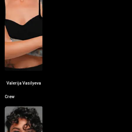
partecipazione al termine del periodo di iscrizione
Accesso illimitato ai contenuti per tutta la durata
dell’abbonamento attivo A chi è rivolta questa masterclass
Artiste PMU che vogliono specializzarsi nella tecnica
eyeliner Professioniste che desiderano migliorare la
qualità del risultato guarito Principianti che vogliono
apprendere da una delle migliori esperte al mondo
Tecniche avanzate che vogliono perfezionare precisione,
sfumatura e struttura Perché studiare con PMUSkills
PMUSkills è la piattaforma online di riferimento per la
formazione avanzata in trucco permanente.Potrai imparare
direttamente dai migliori Master Trainer internazionali con
Valerija Vasilyeva
video professionali, dimostrazioni su modella reale e
consigli tecnici avanzati.Accedi a una libreria in continua
Crew
crescita di corsi su sopracciglia, labbra, eyeliner e PMU
paramedicale. Vuoi di più? Scopri il VideoPass Con il
VideoPass, ottieni l’accesso completo a tutti i video
didattici presentati durante la PMUSkills World Online
Conference.Impara ogni tecnica – dalle sopracciglia