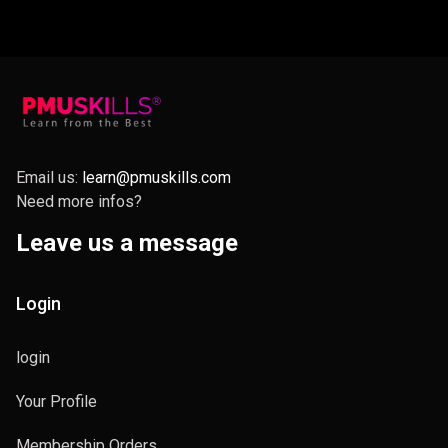
esercitazioni pratiche e supporto diretto dalla Master, puoi
contattare Valerija tramite il suo profilo Instagram:
@vasilyeva_pmu
Email us:
learn@pmuskills.com
Need more infos?
Leave us a message
Login
login
Your Profile
Membership Orders